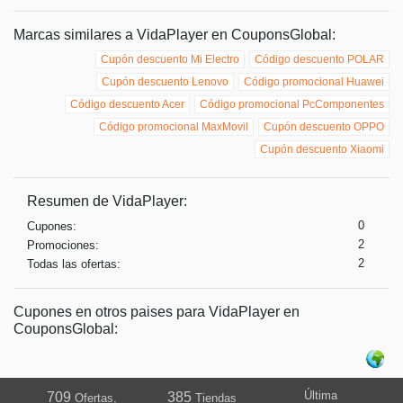
Marcas similares a VidaPlayer en CouponsGlobal:
Cupón descuento Mi Electro
Código descuento POLAR
Cupón descuento Lenovo
Código promocional Huawei
Código descuento Acer
Código promocional PcComponentes
Código promocional MaxMovil
Cupón descuento OPPO
Cupón descuento Xiaomi
Resumen de VidaPlayer:
0
Cupones:
2
Promociones:
2
Todas las ofertas:
Cupones en otros paises para VidaPlayer en
CouponsGlobal:
Última
709
385
Ofertas,
Tiendas