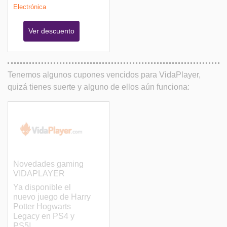
Electrónica
Ver descuento
Tenemos algunos cupones vencidos para VidaPlayer,
quizá tienes suerte y alguno de ellos aún funciona:
Novedades gaming
VIDAPLAYER
Ya disponible el
nuevo juego de Harry
Potter Hogwarts
Legacy en PS4 y
PS5!