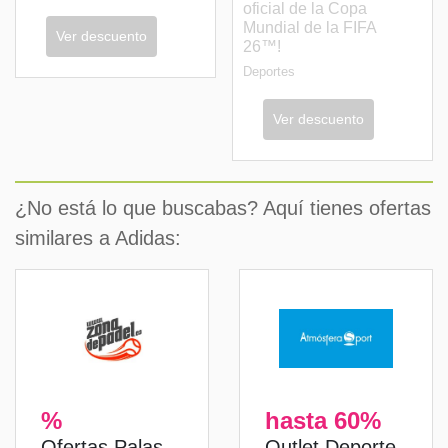
oficial de la Copa
Mundial de la FIFA
Ver descuento
26™!
Deportes
Ver descuento
¿No está lo que buscabas? Aquí tienes ofertas
similares a Adidas:
%
hasta 60%
Ofertas Palas
Outlet Deporte