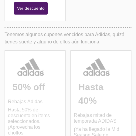
Ver descuento
Tenemos algunos cupones vencidos para Adidas, quizá
tienes suerte y alguno de ellos aún funciona:
50% off
Hasta
40%
Rebajas Adidas
Hasta 50% de
Rebajas mitad de
descuento en items
temporada ADIDAS
seleccionados.
¡Aprovecha los
¡Ya ha llegado la Mid
chollos!
Season Sale de