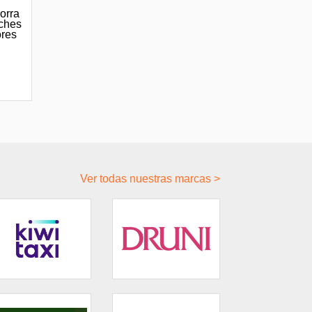
orra
oches
ores
.
Ver todas nuestras marcas >