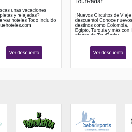
TourRadar
scas unas vacaciones
letas y relajadas?
¡Nuevos Circuitos de Viaje
rvar hoteles Todo Incluido
descuento! Conoce nuevo
quehoteles.com
destinos como Colombia,
Egipto, Turquía y más con 
ofertas de TourRadar
Ver descuento
Ver descuento