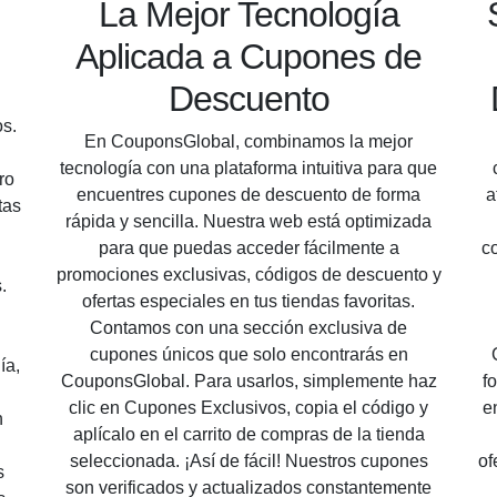
La Mejor Tecnología
Aplicada a Cupones de
Descuento
s.
En CouponsGlobal, combinamos la mejor
tecnología con una plataforma intuitiva para que
ro
encuentres cupones de descuento de forma
a
tas
rápida y sencilla. Nuestra web está optimizada
para que puedas acceder fácilmente a
c
promociones exclusivas, códigos de descuento y
.
ofertas especiales en tus tiendas favoritas.
Contamos con una sección exclusiva de
cupones únicos que solo encontrarás en
ía,
CouponsGlobal. Para usarlos, simplemente haz
f
clic en Cupones Exclusivos, copia el código y
e
n
aplícalo en el carrito de compras de la tienda
seleccionada. ¡Así de fácil! Nuestros cupones
of
s
son verificados y actualizados constantemente