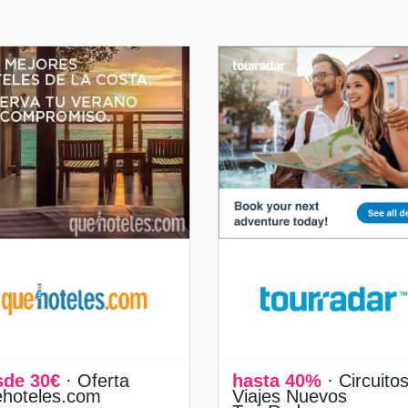
sde 30€
· Oferta
hasta 40%
· Circuitos
ehoteles.com
Viajes Nuevos