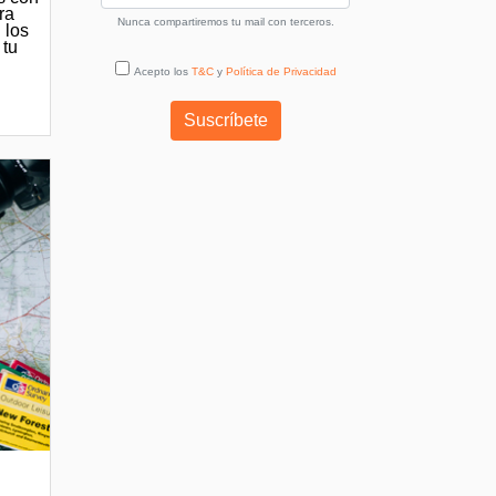
ra
Nunca compartiremos tu mail con terceros.
 los
 tu
Acepto los
T&C
y
Política de Privacidad
Suscríbete