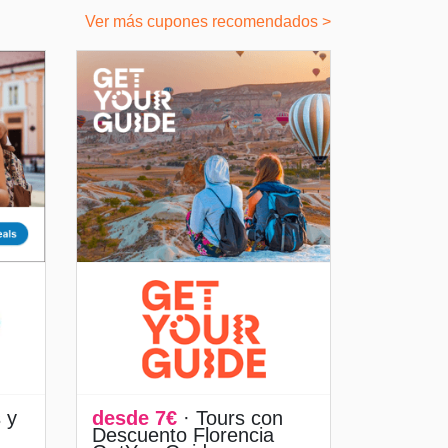
Ver más cupones recomendados >
 y
desde 7€
· Tours con
Descuento Florencia