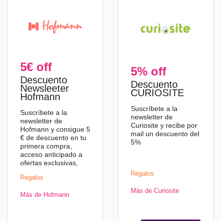
5€ off
5% off
Descuento
Descuento
Newsleeter
CURIOSITE
Hofmann
Suscríbete a la
Suscríbete a la
newsletter de
newsletter de
Curiosite y recibe por
Hofmann y consigue 5
mail un descuento del
€ de descuento en tu
5%
primera compra,
acceso anticipado a
ofertas exclusivas,
ideas innovadoras y
Regalos
Regalos
mucho más.
Más de Curiosite
Más de Hofmann