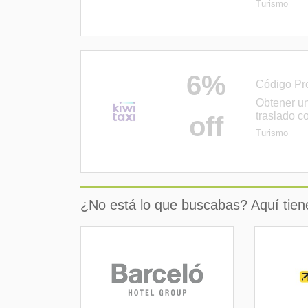
Turismo
6%
Código Pr
Obtener u
traslado co
off
Turismo
¿No está lo que buscabas? Aquí tienes