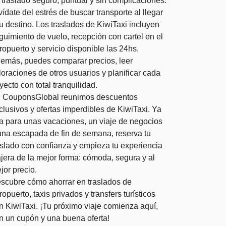
 traslado seguro, puntual y sin complicaciones.
vídate del estrés de buscar transporte al llegar
tu destino. Los traslados de KiwiTaxi incluyen
guimiento de vuelo, recepción con cartel en el
ropuerto y servicio disponible las 24hs.
emás, puedes comparar precios, leer
loraciones de otros usuarios y planificar cada
ayecto con total tranquilidad.
 CouponsGlobal reunimos descuentos
clusivos y ofertas imperdibles de KiwiTaxi. Ya
a para unas vacaciones, un viaje de negocios
una escapada de fin de semana, reserva tu
aslado con confianza y empieza tu experiencia
ajera de la mejor forma: cómoda, segura y al
jor precio.
scubre cómo ahorrar en traslados de
ropuerto, taxis privados y transfers turísticos
n KiwiTaxi. ¡Tu próximo viaje comienza aquí,
n un cupón y una buena oferta!