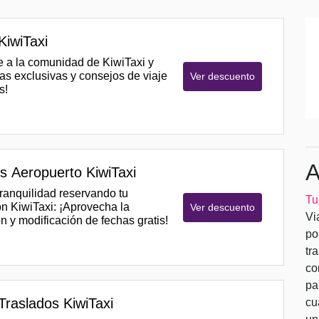
KiwiTaxi
e a la comunidad de KiwiTaxi y
tas exclusivas y consejos de viaje
Ver descuento
s!
A
s Aeropuerto KiwiTaxi
tranquilidad reservando tu
Tu
on KiwiTaxi: ¡Aprovecha la
Ver descuento
Vi
n y modificación de fechas gratis!
po
tr
co
pa
Traslados KiwiTaxi
cu