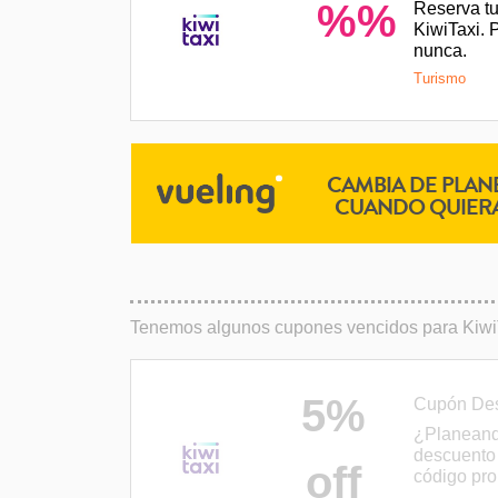
%%
Reserva tu
KiwiTaxi. 
nunca.
Turismo
Tenemos algunos cupones vencidos para KiwiTax
5%
Cupón Des
¿Planeand
descuento 
off
código pro