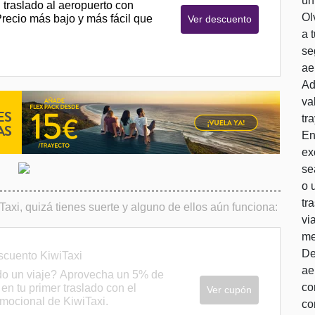
un
 traslado al aeropuerto con
Ol
Precio más bajo y más fácil que
Ver descuento
a 
se
ae
Ad
va
tr
En
ex
se
o 
tr
i, quizá tienes suerte y alguno de ellos aún funciona:
vi
me
De
cuento KiwiTaxi
ae
o un viaje? Aprovecha un 5% de
co
en tu primer traslado con el
Ver cupón
mocional de KiwiTaxi.
co