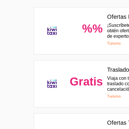
Ofertas 
%%
¡Suscríbet
obtén ofer
de experto
Turismo
Traslado
Gratis
Viaja con 
traslado c
cancelació
Turismo
Ofertas 