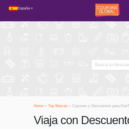
España
Home
>
Top Marcas
> Cupones y Descuentos para
Kiwi
Viaja con Descuento