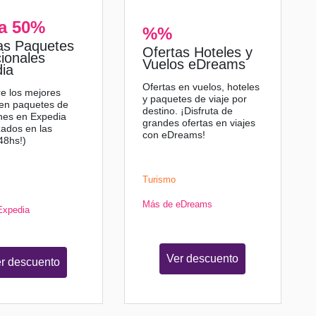
a 50%
%%
as Paquetes
Ofertas Hoteles y
ionales
Vuelos eDreams
ia
Ofertas en vuelos, hoteles
e los mejores
y paquetes de viaje por
 en paquetes de
destino. ¡Disfruta de
nes en Expedia
grandes ofertas en viajes
zados en las
con eDreams!
48hs!)
Turismo
Más de eDreams
Expedia
Ver descuento
r descuento