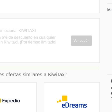
Ma
omocional KIWITAXI
n 6% de descuento en cualquier
Ver cupón
n Kiwitaxi. ¡Por tiempo limitado!
 ofertas similares a KiwiTaxi: