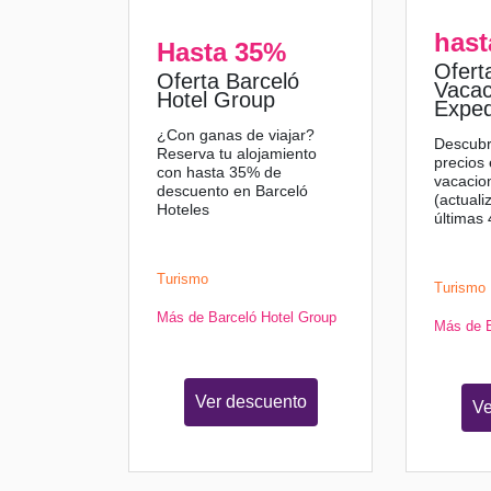
hast
Hasta 35%
Ofert
Oferta Barceló
Vacac
Hotel Group
Exped
¿Con ganas de viajar?
Descubr
Reserva tu alojamiento
precios
con hasta 35% de
vacacio
descuento en Barceló
(actuali
Hoteles
últimas 
Turismo
Turismo
Más de Barceló Hotel Group
Más de 
Ver descuento
Ve