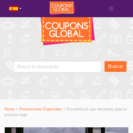
Buscar
Home
>
Promociones Especiales
>
Encuentra lo que necesitas para tu
proximo viaje