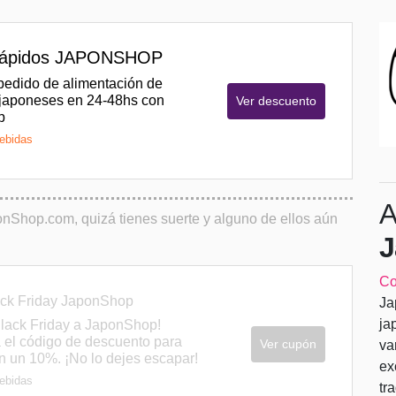
 rápidos JAPONSHOP
pedido de alimentación de
 japoneses en 24-48hs con
Ver descuento
p
ebidas
A
Shop.com, quizá tienes suerte y alguno de ellos aún
J
Co
ck Friday JaponShop
Ja
ja
Black Friday a JaponShop!
 el código de descuento para
Ver cupón
va
n un 10%. ¡No lo dejes escapar!
ex
ebidas
tr