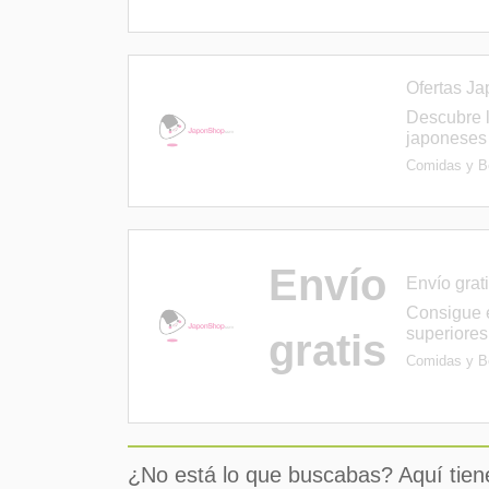
Ofertas J
Descubre 
japoneses
Comidas y B
Envío
Envío gra
Consigue e
superiore
gratis
Comidas y B
¿No está lo que buscabas? Aquí tien