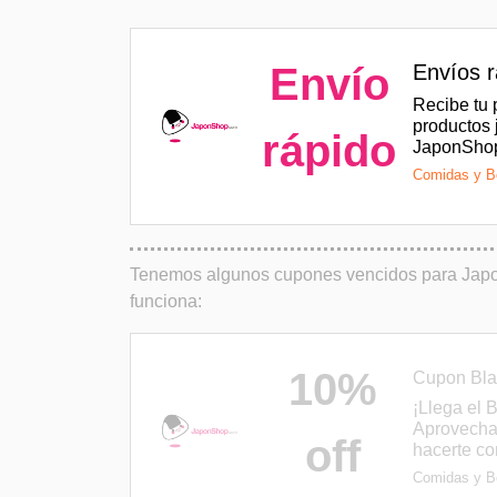
Envío
Envíos
Recibe tu 
productos
rápido
JaponSho
Comidas y B
Tenemos algunos cupones vencidos para Japon
funciona:
10%
Cupon Bla
¡Llega el 
Aprovecha
off
hacerte co
Comidas y B