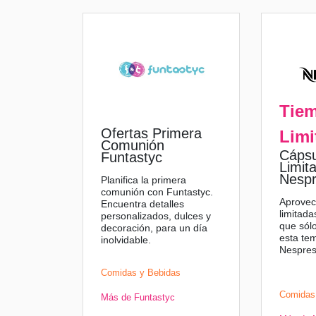
Tie
Ofertas Primera
Limi
Comunión
Cápsu
Funtastyc
Limit
Nesp
Planifica la primera
comunión con Funtastyc.
Aprovec
Encuentra detalles
limitada
personalizados, dulces y
que sólo
decoración, para un día
esta te
inolvidable.
Nespre
Comidas y Bebidas
Comidas
Más de Funtastyc