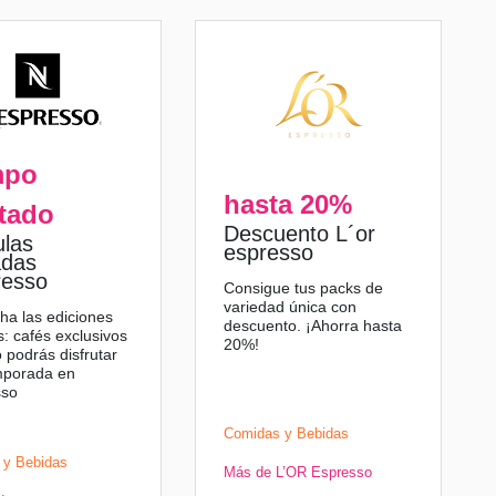
mpo
hasta 20%
tado
Descuento L´or
las
espresso
adas
resso
Consigue tus packs de
variedad única con
ha las ediciones
descuento. ¡Ahorra hasta
s: cafés exclusivos
20%!
 podrás disfrutar
mporada en
sso
Comidas y Bebidas
 y Bebidas
Más de L’OR Espresso