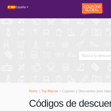
España
Home
>
Top Marcas
> Cupones y Descuentos para
Japo
Códigos de descue