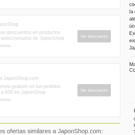
co
la
at
aponShop
ún
los descuentos en productos
Ex
Ver descuento
 seleccionados de JaponShop
ex
ebidas
Ja
Ma
Co
tis JaponShop.com
nvío gratuito en tus pedidos
Ver descuento
s a 60€ en JaponShop
ebidas
es ofertas similares a JaponShop.com: