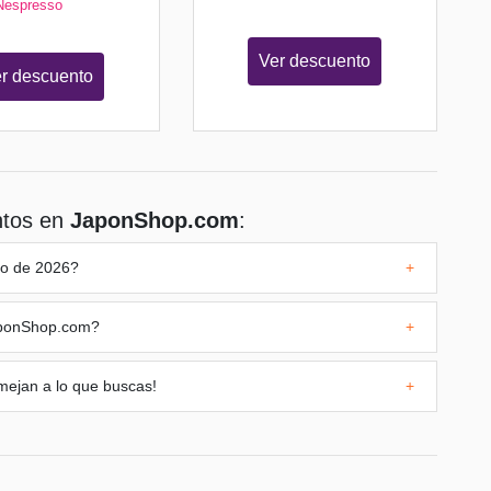
Nespresso
Ver descuento
r descuento
ntos en
JaponShop.com
:
o de 2026?
+
ponShop.com
?
+
mejan a lo que buscas!
+