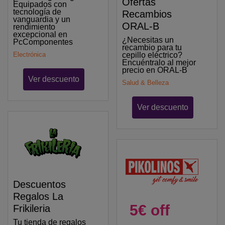
Ofertas
Equipados con
tecnología de
Recambios
vanguardia y un
ORAL-B
rendimiento
excepcional en
¿Necesitas un
PcComponentes
recambio para tu
Electrónica
cepillo eléctrico?
Encuéntralo al mejor
precio en ORAL-B
Ver descuento
Salud & Belleza
Ver descuento
Descuentos
Regalos La
5€ off
Frikileria
Tu tienda de regalos