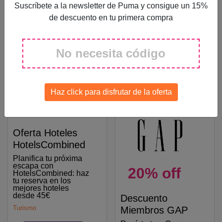
ofertas y promociones
Suscríbete a la newsletter de Puma y consigue un 15%
del día en
de descuento en tu primera compra
HotelsCombined:
Ahorra en tu
alojamiento!
Turismo
No necesita código
Ver descuento
desde
Haz click para disfrutar de la oferta
45€
Oferta Hoteles
HotelsCombined
Planifica tu próxima
escapa con
20% off
HotelsCombined: haz
tu reserva en los
mejores hoteles
desde 45€
Descuento
Turismo
Miembros GAP