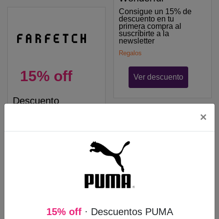
Consigue un 15% de
descuento en tu
primera compra al
suscríbirte a la
newsletter
Regalos
15% off
Ver descuento
Descuento
Diseñadores
×
Farfetch
Ahorra un 15% en
prendas de tu
diseñadores favoritos
con los productos pre-
owned de Farfetch
Alojamiento
Moda y Accesorios
Barato
HotelsCombined
Ver descuento
15% off
· Descuentos PUMA
Descubre las mejores