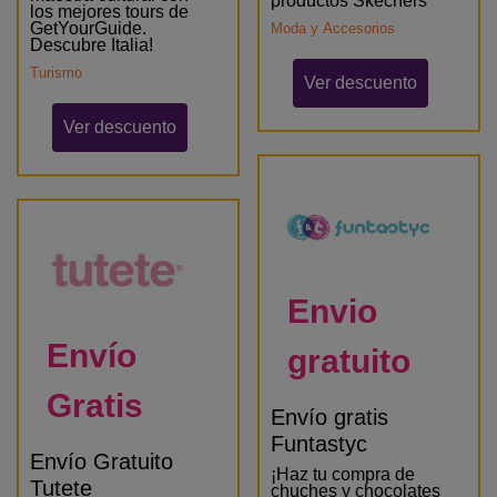
productos Skechers
los mejores tours de
GetYourGuide.
Moda y Accesorios
Descubre Italia!
Turismo
Ver descuento
Ver descuento
Envio
Envío
gratuito
Gratis
Envío gratis
Funtastyc
Envío Gratuito
¡Haz tu compra de
Tutete
chuches y chocolates