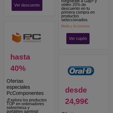
Regístrate a Gap+ y
obtén 20% de
Ver descuento
descuento en tu
primera compra en
productos
seleccionados.
Moda y Accesorios
Ver cupón
hasta
40%
Ofertas
especiales
desde
PcComponentes
24,99€
¡Explora los productos
TOP en ordenadores
sobremesa y
portátiles gaming!