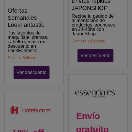
Envíos rápidos
JAPONSHOP
Ofertas
Recibe tu pedido de
Semanales
alimentación de
LookFantastic
productos japoneses
en 24-48hs con
Tus favoritos de
JaponShop
maquillaje, cremas,
Comidas y Bebidas
cabello y más con
descuento en
LookFantastic
Ver descuento
Salud & Belleza
Ver descuento
Envío
gratuito