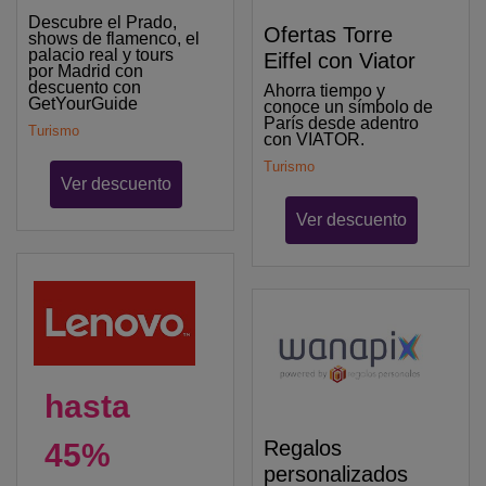
Descubre el Prado,
Ofertas Torre
shows de flamenco, el
palacio real y tours
Eiffel con Viator
por Madrid con
descuento con
Ahorra tiempo y
GetYourGuide
conoce un símbolo de
París desde adentro
Turismo
con VIATOR.
Turismo
Ver descuento
Ver descuento
hasta
Regalos
45%
personalizados