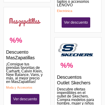
laptos o accesorios
LENOVO
Electrónica
Ver descuento
%%
Descuento
MasZapatillas
%%
¡Consigue tus
prendas favoritas de
Carhartt, Calvin Klein,
New Balance, Vans, y
Descuentos
más, al mejor precio
en MasZapatillas!
Outlet Skechers
Moda y Accesorios
Descubre ofertas
imperdibles en el
outlet de Skechers.
Ver descuento
Compra modelos para
hombre, mujer y niños