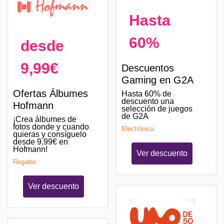
Hasta
60%
desde
9,99€
Descuentos
Gaming en G2A
Ofertas Álbumes
Hasta 60% de
descuento una
Hofmann
selección de juegos
de G2A
¡Crea álbumes de
fotos donde y cuando
Electrónica
quieras y consíguelo
desde 9,99€ en
Hofmann!
Ver descuento
Regalos
Ver descuento