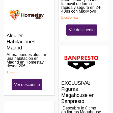
tu móvil de forma
rápida y segura en 24-
48hs con MaxMovil
Electrónica
Ver descuento
Alquiler
Habitaciones
Madrid
Ahora puedes alquilar
una habitación en
Madrid en Homestay
desde 20€
Turismo
EXCLUSIVA:
Ver descuento
Figuras
Megahouse en
Banpresto
¡Descubre lo último
en figuras Megahouse