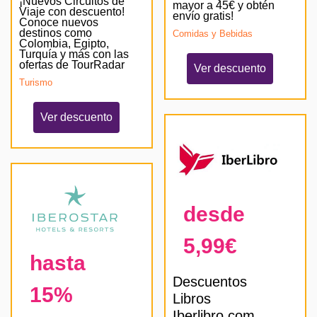
¡Nuevos Circuitos de
mayor a 45€ y obtén
Viaje con descuento!
envío gratis!
Conoce nuevos
destinos como
Comidas y Bebidas
Colombia, Egipto,
Turquía y más con las
ofertas de TourRadar
Ver descuento
Turismo
Ver descuento
desde
5,99€
hasta
Descuentos
15%
Libros
Iberlibro.com