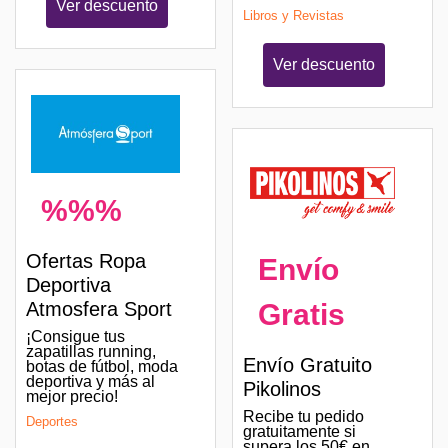
Ver descuento
Libros y Revistas
Ver descuento
%%%
Ofertas Ropa
Envío
Deportiva
Gratis
Atmosfera Sport
¡Consigue tus
zapatillas running,
Envío Gratuito
botas de fútbol, moda
deportiva y más al
Pikolinos
mejor precio!
Recibe tu pedido
Deportes
gratuitamente si
supera los 50€ en