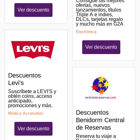
Consigue las mejores
ofertas, nuevos
lanzamientos, títulos
Ver descuento
Triple A e indies,
DLCs, tarjetas regalo
y mucho más en G2A
Electrónica
Ver descuento
Descuentos
Levi's
Suscríbete a LEVI'S y
obtén coins, acceso
anticipado,
promociones y más.
Descuentos
Moda y Accesorios
Benidorm Central
de Reservas
Ver descuento
Reserva tu viaje a