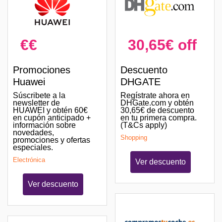
€€
30,65€ off
Promociones
Descuento
Huawei
DHGATE
Súscribete a la
Regístrate ahora en
newsletter de
DHGate.com y obtén
HUAWEI y obtén 60€
30,65€ de descuento
en cupón anticipado +
en tu primera compra.
información sobre
(T&Cs apply)
novedades,
Shopping
promociones y ofertas
especiales.
Electrónica
Ver descuento
Ver descuento