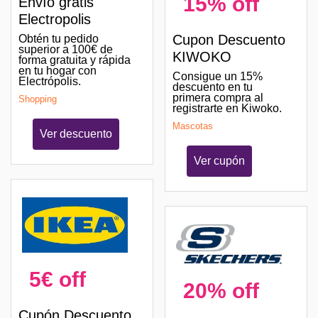
15% off
Envío gratis
Electropolis
Cupon Descuento
Obtén tu pedido
superior a 100€ de
KIWOKO
forma gratuita y rápida
en tu hogar con
Consigue un 15%
Electrópolis.
descuento en tu
primera compra al
Shopping
registrarte en Kiwoko.
Mascotas
Ver descuento
Ver cupón
5€ off
20% off
Cupón Descuento