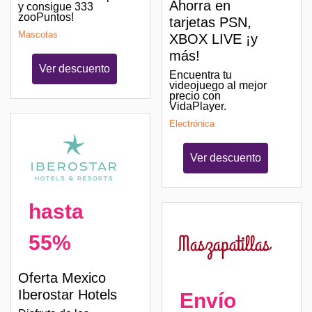
Ahorra en
y consigue 333
zooPuntos!
tarjetas PSN,
Mascotas
XBOX LIVE ¡y
más!
Ver descuento
Encuentra tu
videojuego al mejor
precio con
VidaPlayer.
Electrónica
Ver descuento
hasta
55%
Oferta Mexico
Iberostar Hotels
Envío