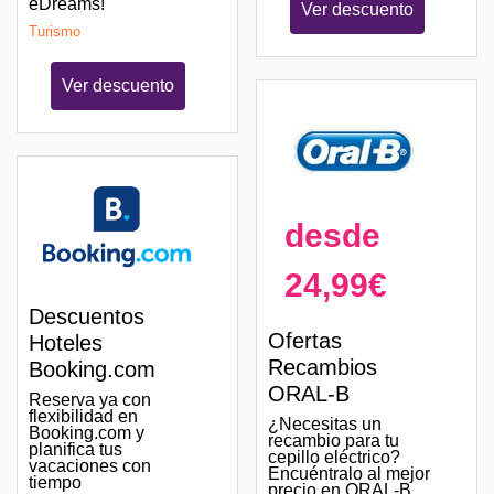
eDreams!
Ver descuento
Turismo
Ver descuento
desde
24,99€
Descuentos
Ofertas
Hoteles
Recambios
Booking.com
ORAL-B
Reserva ya con
flexibilidad en
¿Necesitas un
Booking.com y
recambio para tu
planifica tus
cepillo eléctrico?
vacaciones con
Encuéntralo al mejor
tiempo
precio en ORAL-B