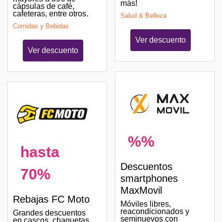
más!
cápsulas de café,
cafeteras, entre otros.
Salud & Belleza
Comidas y Bebidas
Ver descuento
Ver descuento
%%
hasta
Descuentos
70%
smartphones
MaxMovil
Rebajas FC Moto
Móviles libres,
reacondicionados y
Grandes descuentos
seminuevos con
en cascos, chaquetas,