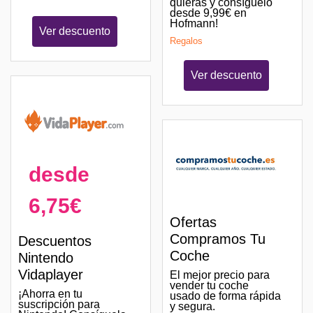
quieras y consíguelo
desde 9,99€ en
Hofmann!
Ver descuento
Regalos
Ver descuento
desde
6,75€
Ofertas
Compramos Tu
Descuentos
Coche
Nintendo
Vidaplayer
El mejor precio para
vender tu coche
¡Ahorra en tu
usado de forma rápida
suscripción para
y segura.