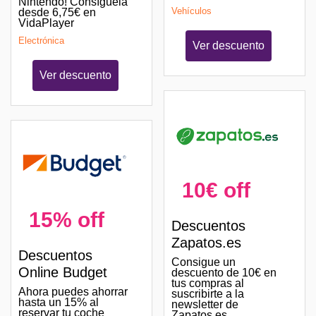
Nintendo! Consíguela
Vehículos
desde 6,75€ en
VidaPlayer
Electrónica
Ver descuento
Ver descuento
10€ off
15% off
Descuentos
Zapatos.es
Descuentos
Consigue un
Online Budget
descuento de 10€ en
tus compras al
Ahora puedes ahorrar
suscribirte a la
hasta un 15% al
newsletter de
reservar tu coche
Zapatos.es