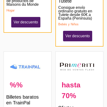
Tutete
de productos de
Maisons du Monde
Consigue envío
Hogar
ordinario gratuito en
Tutete desde 60€ a
España (Península)
Ver descuento
Bebés y Niños
Ver descuento
%%
hasta
70%
Billetes baratos
en TrainPal