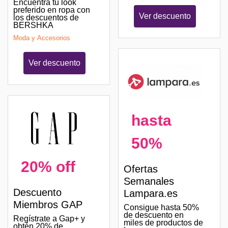
Encuentra tu look
preferido en ropa con
Ver descuento
los descuentos de
BERSHKA
Moda y Accesorios
Ver descuento
hasta
50%
20% off
Ofertas
Semanales
Descuento
Lampara.es
Miembros GAP
Consigue hasta 50%
de descuento en
Regístrate a Gap+ y
miles de productos de
obtén 20% de