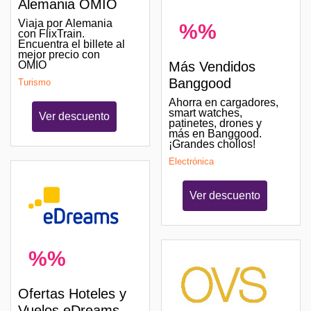
Alemania OMIO
Viaja por Alemania
%%
con FlixTrain.
Encuentra el billete al
mejor precio con
OMIO
Más Vendidos
Banggood
Turismo
Ahorra en cargadores,
smart watches,
Ver descuento
patinetes, drones y
más en Banggood.
¡Grandes chollos!
Electrónica
Ver descuento
%%
Ofertas Hoteles y
Vuelos eDreams