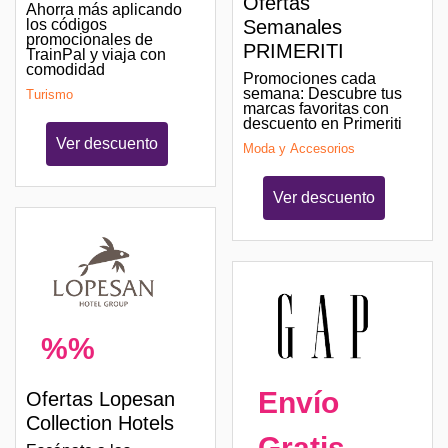
Ofertas
Ahorra más aplicando
los códigos
Semanales
promocionales de
PRIMERITI
TrainPal y viaja con
comodidad
Promociones cada
semana: Descubre tus
Turismo
marcas favoritas con
descuento en Primeriti
Ver descuento
Moda y Accesorios
Ver descuento
%%
Envío
Ofertas Lopesan
Collection Hotels
Gratis