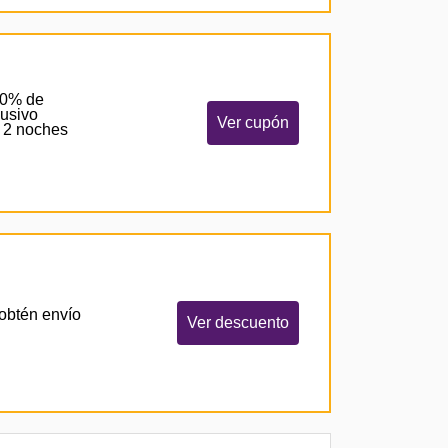
 10% de
lusivo
Ver cupón
e 2 noches
obtén envío
Ver descuento