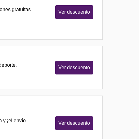
ones gratuitas
Ver descuento
deporte,
Ver descuento
 y ¡el envío
Ver descuento