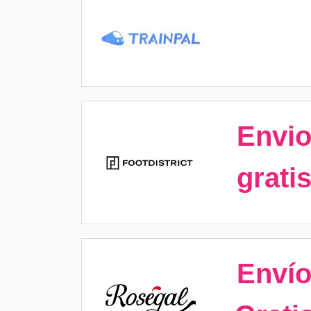
Envi
grati
Enví