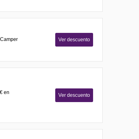
e Camper
Ver descuento
0€ en
Ver descuento