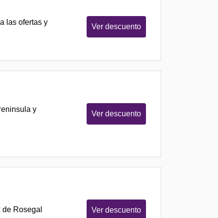
a las ofertas y
Ver descuento
Peninsula y
Ver descuento
€ de Rosegal
Ver descuento