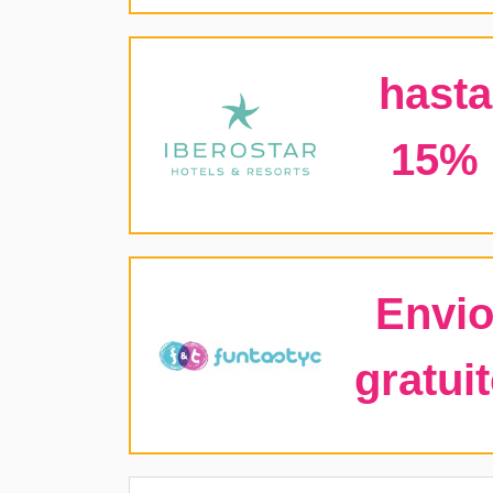
hasta
15%
Envi
gratui