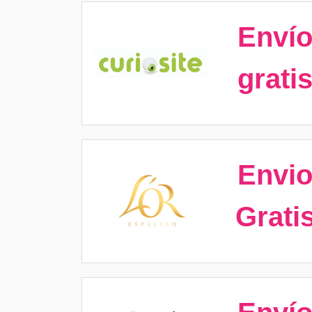
Enví
grati
Envi
Grati