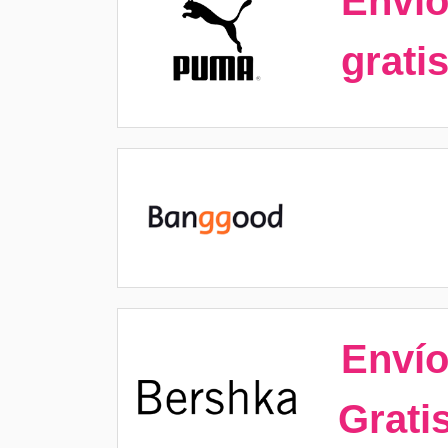
Enví
grati
Enví
Grati