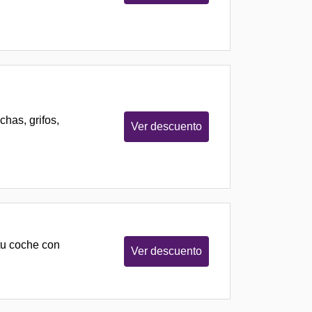
has, grifos,
Ver descuento
tu coche con
Ver descuento