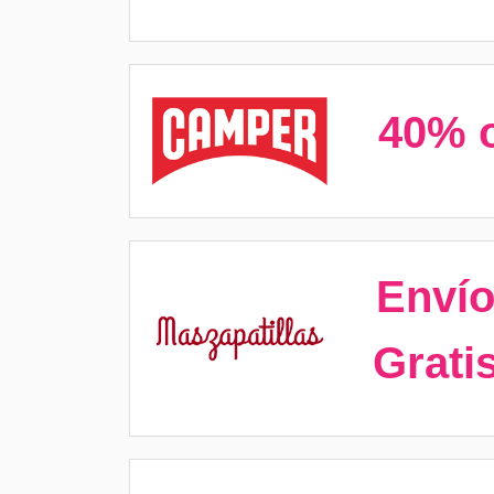
40% o
Enví
Grati