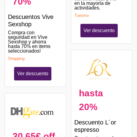
70%
en la mayoría de
actividades.
Turismo
Descuentos Vive
Sexshop
Ver descuento
Compra con
seguridad en Vive
Sexshop y ahorra
hasta 70% en items
seleccionados!
Shopping
Ver descuento
hasta
20%
Descuento L´or
espresso
30,65€ off