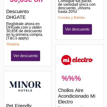
Consigue tus packs
de variedad única con
descuento. ¡Ahorra
Descuento
hasta 20%!
DHGATE
Comidas y Bebidas
Regístrate ahora en
DHGate.com y obtén
Ver descuento
30,65€ de descuento
en tu primera compra.
(T&Cs apply)
Shopping
Ver descuento
%%%
Chollos Aire
Acondicionado Mi
Electro
Pet Friendly