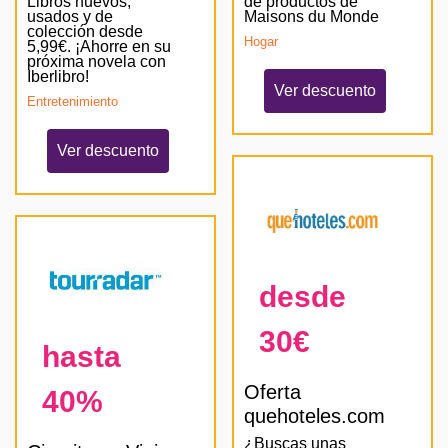
Libros nuevos,
de productos de
usados y de
Maisons du Monde
colección desde
Hogar
5,99€. ¡Ahorre en su
próxima novela con
Iberlibro!
Ver descuento
Entretenimiento
Ver descuento
desde
30€
hasta
Oferta
40%
quehoteles.com
¿Buscas unas