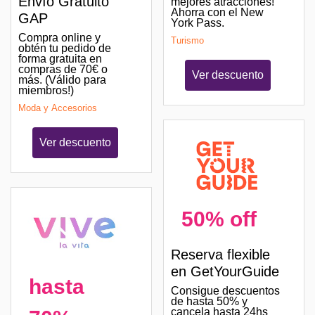
Envío Gratuito
mejores atracciones!
Ahorra con el New
GAP
York Pass.
Compra online y
Turismo
obtén tu pedido de
forma gratuita en
compras de 70€ o
Ver descuento
más. (Válido para
miembros!)
Moda y Accesorios
Ver descuento
50% off
Reserva flexible
en GetYourGuide
hasta
Consigue descuentos
de hasta 50% y
cancela hasta 24hs