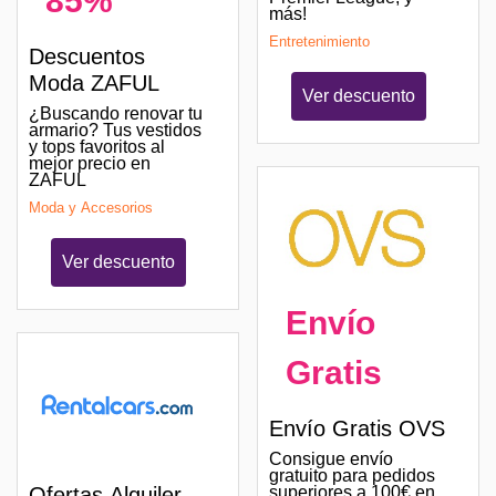
85%
más!
Entretenimiento
Descuentos
Moda ZAFUL
Ver descuento
¿Buscando renovar tu
armario? Tus vestidos
y tops favoritos al
mejor precio en
ZAFUL
Moda y Accesorios
Ver descuento
Envío
Gratis
Envío Gratis OVS
Consigue envío
gratuito para pedidos
Ofertas Alquiler
superiores a 100€ en