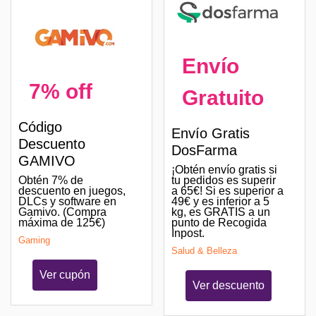
Envío
7% off
Gratuito
Código
Envío Gratis
Descuento
DosFarma
GAMIVO
¡Obtén envío gratis si
Obtén 7% de
tu pedidos es superir
descuento en juegos,
a 65€! Si es superior a
DLCs y software en
49€ y es inferior a 5
Gamivo. (Compra
kg, es GRATIS a un
máxima de 125€)
punto de Recogida
Inpost.
Gaming
Salud & Belleza
Ver cupón
Ver descuento