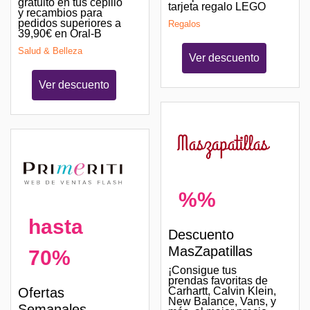
gratuito en tus cepillo
tarjeta regalo LEGO
y recambios para
pedidos superiores a
Regalos
39,90€ en Oral-B
Salud & Belleza
Ver descuento
Ver descuento
%%
hasta
Descuento
MasZapatillas
70%
¡Consigue tus
prendas favoritas de
Carhartt, Calvin Klein,
Ofertas
New Balance, Vans, y
Semanales