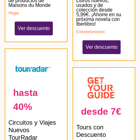
de productos de
Libros nuevos,
Maisons du Monde
usados y de
colección desde
Hogar
5,99€. ¡Ahorre en su
próxima novela con
Iberlibro!
Ver descuento
Entretenimiento
Ver descuento
hasta
40%
desde 7€
Circuitos y Viajes
Tours con
Nuevos
Descuento
TourRadar