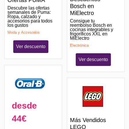
Ofertas PUMA
Bosch en
Descubre las ofertas
MiElectro
semanales de Puma:
Ropa, calzado y
Consigue tu
accesorios para todos
reembolso Bosch en
los gustos
cocinas integrables y
Moda y Accesorios
frigoríficos XXL en
MiElectro
Electrónica
Ver descuento
Ver descuento
desde
44€
Más Vendidos
LEGO