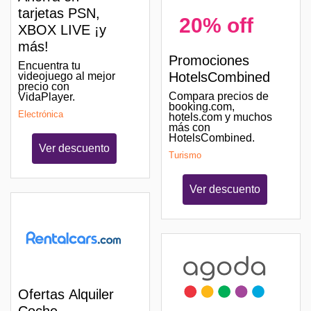
tarjetas PSN,
20% off
XBOX LIVE ¡y
más!
Promociones
Encuentra tu
HotelsCombined
videojuego al mejor
precio con
Compara precios de
VidaPlayer.
booking.com,
Electrónica
hotels.com y muchos
más con
HotelsCombined.
Ver descuento
Turismo
Ver descuento
Ofertas Alquiler