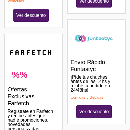
Ver descuento
Vehículos
Ver descuento
Envío Rápido
Funtastyc
%%
¡Pide tus chuches
antes de las 14hs y
recibe tu pedido en
Ofertas
24/48hs!
Exclusivas
Comidas y Bebidas
Farfetch
Regístrate en Farfetch
Ver descuento
y recibe antes que
nadie promociones,
novedades
personalizadas,