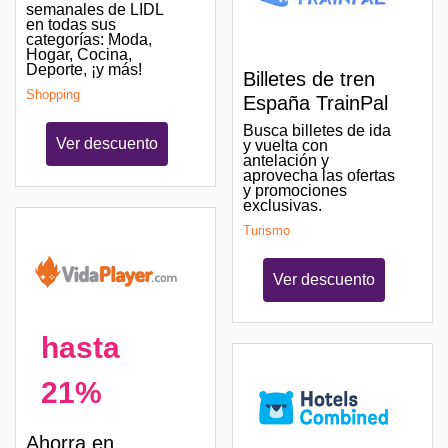
semanales de LIDL
en todas sus
categorías: Moda,
Hogar, Cocina,
Deporte, ¡y más!
Billetes de tren
Shopping
España TrainPal
Busca billetes de ida
Ver descuento
y vuelta con
antelación y
aprovecha las ofertas
y promociones
exclusivas.
Turismo
Ver descuento
hasta
21%
Ahorra en