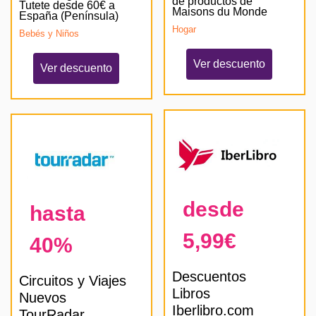
de productos de
Tutete desde 60€ a
Maisons du Monde
España (Península)
Hogar
Bebés y Niños
Ver descuento
Ver descuento
desde
hasta
5,99€
40%
Descuentos
Circuitos y Viajes
Libros
Nuevos
Iberlibro.com
TourRadar