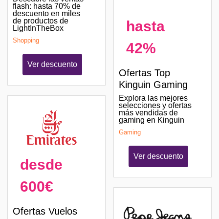
flash: hasta 70% de
descuento en miles
de productos de
hasta
LightInTheBox
Shopping
42%
Ver descuento
Ofertas Top
Kinguin Gaming
Explora las mejores
selecciones y ofertas
más vendidas de
gaming en Kinguin
Gaming
Ver descuento
desde
600€
Ofertas Vuelos