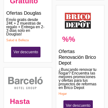
Gratuito
Ofertas Douglas
Envío gratis desde
24€ + 2 muestras de
regalo + Entrega en 2-
3 días solo en
Douglas!
%%
Salud & Belleza
Ofertas
Ver descuento
Renovación Brico
Depot
¿Buscando renovar tu
hogar? Encuentra las
mejores promociones
y ofertas para tus
proyectos de reformas
en Brico Depot
Hogar
Hasta
Ver descuento