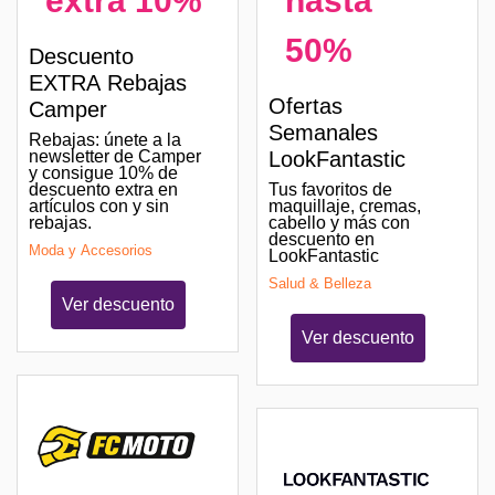
extra 10%
hasta
50%
Descuento
EXTRA Rebajas
Ofertas
Camper
Semanales
Rebajas: únete a la
newsletter de Camper
LookFantastic
y consigue 10% de
descuento extra en
Tus favoritos de
artículos con y sin
maquillaje, cremas,
rebajas.
cabello y más con
descuento en
Moda y Accesorios
LookFantastic
Salud & Belleza
Ver descuento
Ver descuento