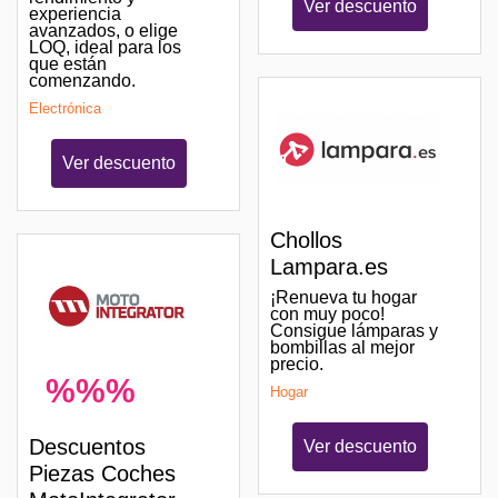
Ver descuento
experiencia
avanzados, o elige
LOQ, ideal para los
que están
comenzando.
Electrónica
Ver descuento
Chollos
Lampara.es
¡Renueva tu hogar
con muy poco!
Consigue lámparas y
bombillas al mejor
precio.
%%%
Hogar
Descuentos
Ver descuento
Piezas Coches