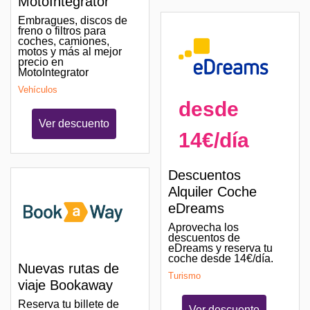
MotoIntegrator
Embragues, discos de
freno o filtros para
coches, camiones,
motos y más al mejor
precio en
MotoIntegrator
Vehículos
desde
Ver descuento
14€/día
Descuentos
Alquiler Coche
eDreams
Aprovecha los
descuentos de
eDreams y reserva tu
coche desde 14€/día.
Nuevas rutas de
Turismo
viaje Bookaway
Reserva tu billete de
Ver descuento