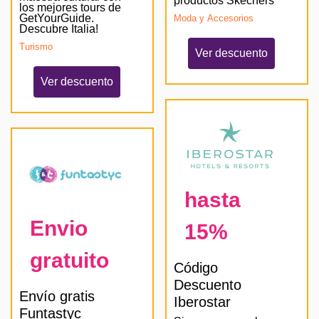
productos Skechers
los mejores tours de
GetYourGuide.
Moda y Accesorios
Descubre Italia!
Turismo
Ver descuento
Ver descuento
hasta
Envio
15%
gratuito
Código
Descuento
Envío gratis
Iberostar
Funtastyc