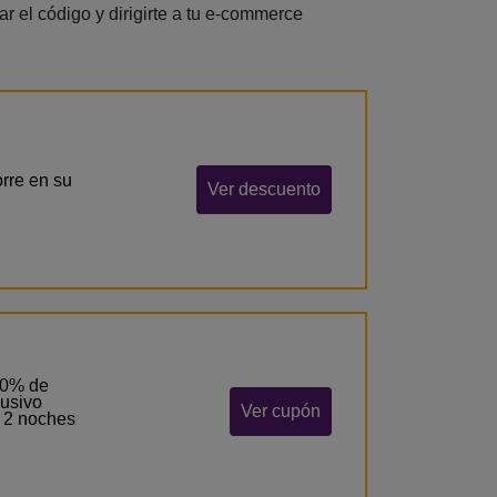
 el código y dirigirte a tu e-commerce
rre en su
Ver descuento
 10% de
lusivo
Ver cupón
e 2 noches