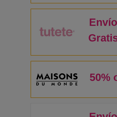
Enví
Grati
50% o
Enví