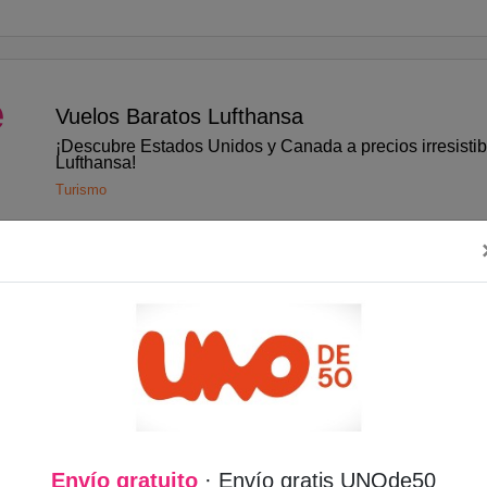
e
Vuelos Baratos Lufthansa
¡Descubre Estados Unidos y Canada a precios irresistib
Lufthansa!
Turismo
o
Envío Gratuito L´OR Espresso
Tu pedido GRATIS en 1-2 días laborables en compras 
en L´OR Espresso
s
Comidas y Bebidas
Envío gratuito
· Envío gratis UNOde50