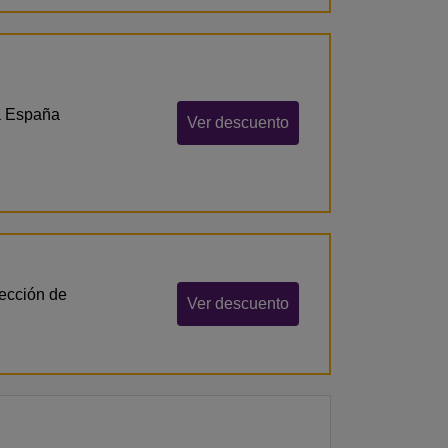
 a España
Ver descuento
ección de
Ver descuento