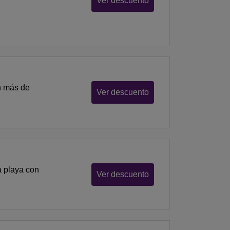
Ver descuento
n más de
Ver descuento
a playa con
Ver descuento