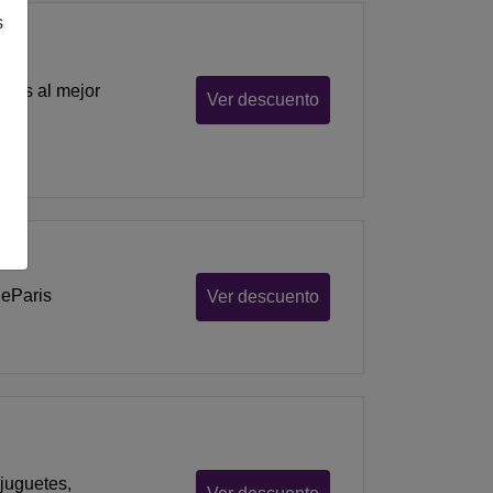
s
itos al mejor
Ver descuento
deParis
Ver descuento
juguetes,