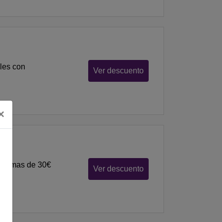
les con
Ver descuento
×
mínimas de 30€
Ver descuento