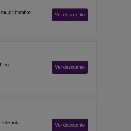
, mujer, hombre
Ver descuento
0€ en
Ver descuento
de PdPaola
Ver descuento