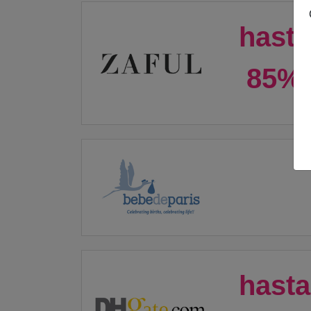
hasta
85%
hasta