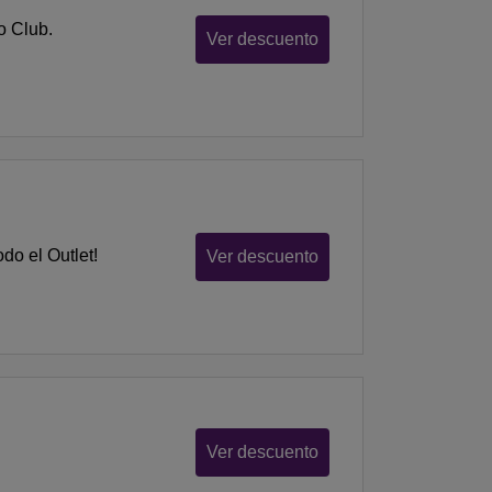
o Club.
Ver descuento
do el Outlet!
Ver descuento
Ver descuento