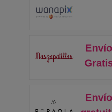
Enví
Grati
Enví