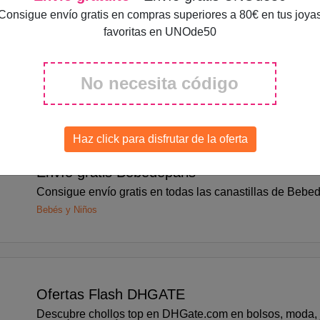
Consigue envío gratis en compras superiores a 80€ en tus joya
favoritas en UNOde50
Descuentos Moda ZAFUL
¿Buscando renovar tu armario? Tus vestidos y tops favor
precio en ZAFUL
No necesita código
Moda y Accesorios
Haz click para disfrutar de la oferta
Envío gratis Bebedeparis
Consigue envío gratis en todas las canastillas de Bebe
Bebés y Niños
Ofertas Flash DHGATE
Descubre chollos top en DHGate.com en bolsos, moda, 