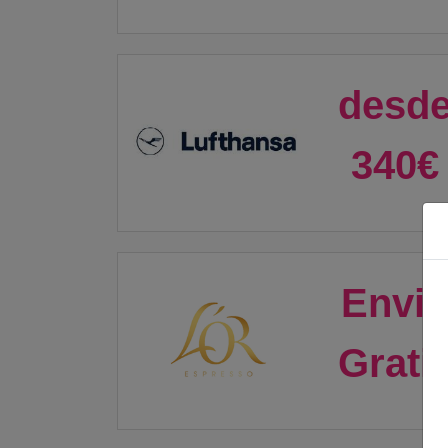
desd
340€
Envi
Grati