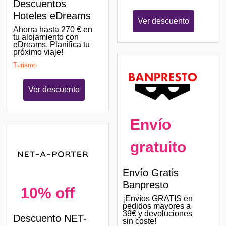
Descuentos
Hoteles eDreams
Ver descuento
Ahorra hasta 270 € en
tu alojamiento con
eDreams. Planifica tu
próximo viaje!
Turismo
Ver descuento
Envío
gratuito
Envío Gratis
Banpresto
10% off
¡Envíos GRATIS en
pedidos mayores a
39€ y devoluciones
Descuento NET-
sin coste!