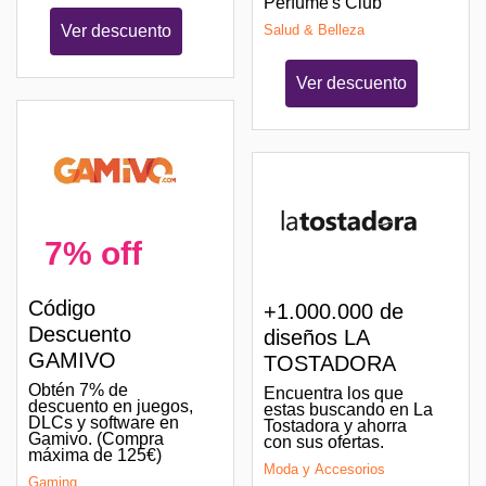
Perfume's Club
Ver descuento
Salud & Belleza
Ver descuento
7% off
Código
+1.000.000 de
Descuento
diseños LA
GAMIVO
TOSTADORA
Obtén 7% de
Encuentra los que
descuento en juegos,
estas buscando en La
DLCs y software en
Tostadora y ahorra
Gamivo. (Compra
con sus ofertas.
máxima de 125€)
Moda y Accesorios
Gaming