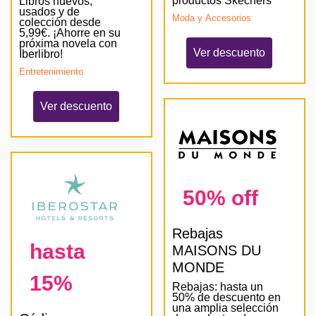
productos Skechers
Libros nuevos,
usados y de
Moda y Accesorios
colección desde
5,99€. ¡Ahorre en su
próxima novela con
Ver descuento
Iberlibro!
Entretenimiento
Ver descuento
50% off
Rebajas
hasta
MAISONS DU
MONDE
15%
Rebajas: hasta un
50% de descuento en
una amplia selección