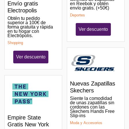
Envío gratis
en Reebok y obtén
envío gratis. (+50€)
Electropolis
Deportes
Obtén tu pedido
superior a 100€ de
forma gratuita y rápida
Ver descuento
en tu hogar con
Electrópolis.
Shopping
Ver descuento
Nuevas Zapatillas
Skechers
Siente la comodidad
de unas zapatillas sin
cordones con las
Skechers Hands Free
Slip-ins
Empire State
Moda y Accesorios
Gratis New York