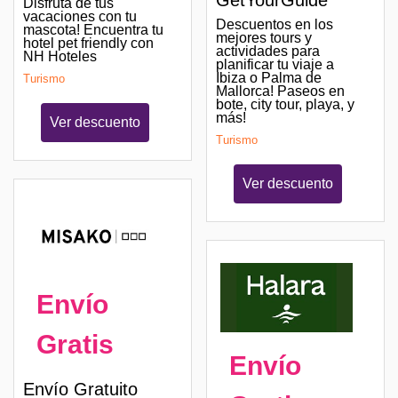
GetYourGuide
Disfruta de tus
vacaciones con tu
Descuentos en los
mascota! Encuentra tu
mejores tours y
hotel pet friendly con
actividades para
NH Hoteles
planificar tu viaje a
Ibiza o Palma de
Turismo
Mallorca! Paseos en
bote, city tour, playa, y
más!
Ver descuento
Turismo
Ver descuento
Envío
Gratis
Envío
Envío Gratuito