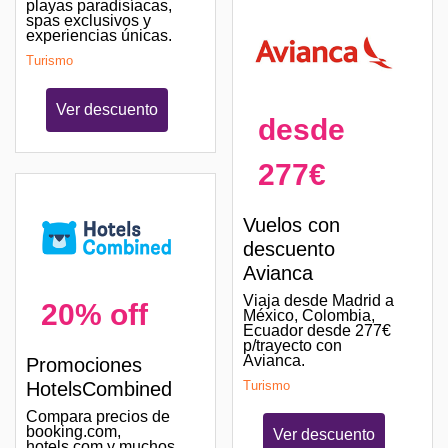
playas paradisíacas,
spas exclusivos y
experiencias únicas.
Turismo
Ver descuento
desde
277€
Vuelos con
descuento
Avianca
Viaja desde Madrid a
20% off
México, Colombia,
Ecuador desde 277€
p/trayecto con
Avianca.
Promociones
HotelsCombined
Turismo
Compara precios de
booking.com,
Ver descuento
hotels.com y muchos