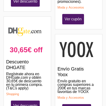
Ver descuento
promociones).
Moda y Accesorios
Ver cupón
30,65€ off
Descuento
DHGATE
Envío Gratis
Regístrate ahora en
Yoox
DHGate.com y obtén
30,65€ de descuento
Envío gratuito en
en tu primera compra.
compras superiores a
(T&Cs apply)
200€ en tus marcas
favoritas de YOOX
Shopping
Moda y Accesorios
Ver descuento