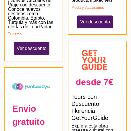
productos Skechers
¡Nuevos Circuitos de
Viaje con descuento!
Moda y Accesorios
Conoce nuevos
destinos como
Colombia, Egipto,
Ver descuento
Turquía y más con las
ofertas de TourRadar
Turismo
Ver descuento
desde 7€
Tours con
Descuento
Envio
Florencia
GetYourGuide
gratuito
Explora esta obra
maestra cultural con