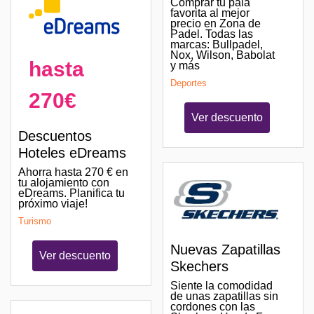
Comprar tu pala
favorita al mejor
precio en Zona de
Padel. Todas las
marcas: Bullpadel,
Nox, Wilson, Babolat
hasta
y más
Deportes
270€
Ver descuento
Descuentos
Hoteles eDreams
Ahorra hasta 270 € en
tu alojamiento con
eDreams. Planifica tu
próximo viaje!
Turismo
Nuevas Zapatillas
Ver descuento
Skechers
Siente la comodidad
de unas zapatillas sin
cordones con las