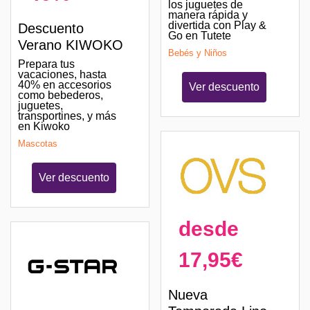
los juguetes de
manera rápida y
divertida con Play &
Descuento
Go en Tutete
Verano KIWOKO
Bebés y Niños
Prepara tus
vacaciones, hasta
40% en accesorios
Ver descuento
como bebederos,
juguetes,
transportines, y más
en Kiwoko
Mascotas
Ver descuento
desde
17,95€
Nueva