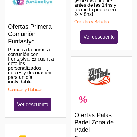
¡Pide tus chuches
antes de las 14hs y
recibe tu pedido en
24/48hs!
Comidas y Bebidas
Ofertas Primera
Comunión
Ver descuento
Funtastyc
Planifica la primera
comunión con
Funtastyc. Encuentra
detalles
personalizados,
dulces y decoración,
para un día
inolvidable.
Comidas y Bebidas
%
Ver descuento
Ofertas Palas
Padel Zona de
Padel