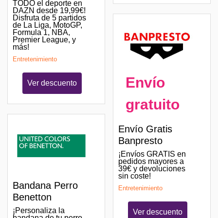
TODO el deporte en
DAZN desde 19,99€!
Disfruta de 5 partidos
de La Liga, MotoGP,
Formula 1, NBA,
Premier League, y
más!
Entretenimiento
Envío
Ver descuento
gratuito
Envío Gratis
Banpresto
¡Envíos GRATIS en
pedidos mayores a
39€ y devoluciones
sin coste!
Bandana Perro
Entretenimiento
Benetton
¡Personaliza la
Ver descuento
bandana de tu perro