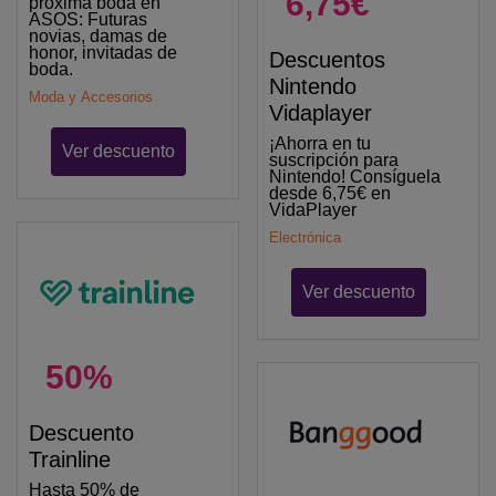
6,75€
próxima boda en
ASOS: Futuras
novias, damas de
honor, invitadas de
Descuentos
boda.
Nintendo
Moda y Accesorios
Vidaplayer
¡Ahorra en tu
Ver descuento
suscripción para
Nintendo! Consíguela
desde 6,75€ en
VidaPlayer
Electrónica
Ver descuento
50%
Descuento
Trainline
Hasta 50% de