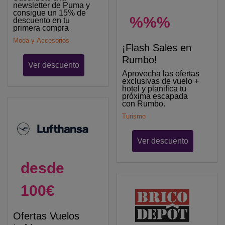
newsletter de Puma y
consigue un 15% de
%%%
descuento en tu
primera compra
Moda y Accesorios
¡Flash Sales en
Rumbo!
Ver descuento
Aprovecha las ofertas
exclusivas de vuelo +
hotel y planifica tu
próxima escapada
con Rumbo.
Turismo
Ver descuento
desde
100€
Ofertas Vuelos