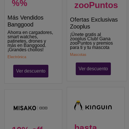
%%
zooPuntos
Más Vendidos
Ofertas Exclusivas
Banggood
Zooplus
Ahorra en cargadores,
¡Únete gratis al
smart watches,
zooplus Club! Gana
patinetes, drones y
zooPuntos y premios
más en Banggood.
para ti y tu mascota
¡Grandes chollos!
Mascotas
Electrónica
Ver descuento
Ver descuento
hasta