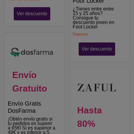
Foot Locker
¿Tienes entre entre
15 y 25 años?
Ver descuento
Consigue tu
descuento joven en
Foot Locker
Deportes
Ver descuento
Envío
Gratuito
Envío Gratis
Hasta
DosFarma
¡Obtén envío gratis si
80%
tu pedidos es superir
a 65€! Si es superior a
49€ y es inferior a 5