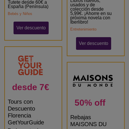
Libros nuevos,
Tutete desde 60€ a
usados y de
España (Península)
colección desde
5,99€. ¡Ahorre en su
Bebés y Niños
próxima novela con
Iberlibro!
Ver descuento
Entretenimiento
Ver descuento
desde 7€
50% off
Tours con
Descuento
Florencia
Rebajas
GetYourGuide
MAISONS DU