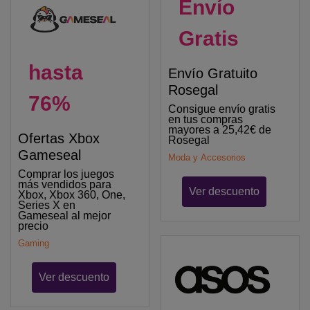
Envío
Gratis
hasta
Envío Gratuito
Rosegal
76%
Consigue envío gratis
en tus compras
mayores a 25,42€ de
Ofertas Xbox
Rosegal
Gameseal
Moda y Accesorios
Comprar los juegos
más vendidos para
Ver descuento
Xbox, Xbox 360, One,
Series X en
Gameseal al mejor
precio
Gaming
Ver descuento