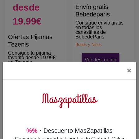
desde
Envío gratis
Bebedeparis
19.99€
Consigue envío gratis
en todas las
canastillas de
Ofertas Pijamas
BebedeParis
Tezenis
Bebés y Niños
Consigue tu pijama
favorito desde 19.99€
Ver descuento
en Tezenis
×
Moda y Accesorios
Ver descuento
Envío
%%
· Descuento MasZapatillas
gratis
¡Consigue tus prendas favoritas de Carhartt, Calvin