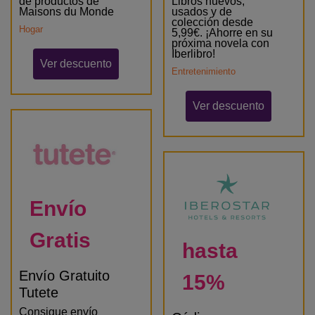
de productos de
Libros nuevos,
Maisons du Monde
usados y de
colección desde
Hogar
5,99€. ¡Ahorre en su
próxima novela con
Iberlibro!
Ver descuento
Entretenimiento
Ver descuento
Envío
Gratis
hasta
Envío Gratuito
15%
Tutete
Consigue envío