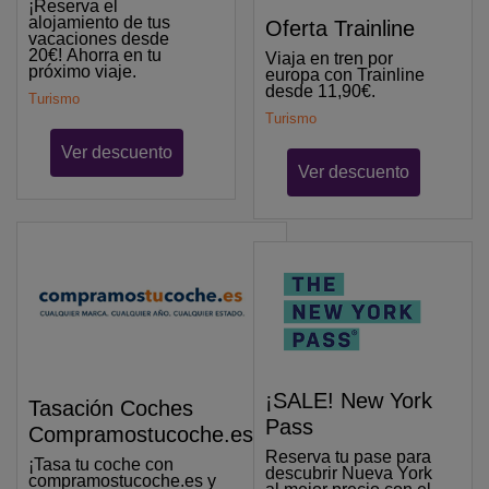
¡Reserva el
alojamiento de tus
Oferta Trainline
vacaciones desde
20€! Ahorra en tu
Viaja en tren por
próximo viaje.
europa con Trainline
desde 11,90€.
Turismo
Turismo
Ver descuento
Ver descuento
¡SALE! New York
Tasación Coches
Pass
Compramostucoche.es
Reserva tu pase para
¡Tasa tu coche con
descubrir Nueva York
compramostucoche.es y