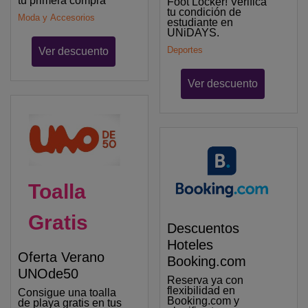
tu primera compra
Foot Locker! Verifica
tu condición de
Moda y Accesorios
estudiante en
UNiDAYS.
Deportes
Ver descuento
Ver descuento
Toalla
Gratis
Descuentos
Hoteles
Oferta Verano
Booking.com
UNOde50
Reserva ya con
flexibilidad en
Consigue una toalla
Booking.com y
de playa gratis en tus