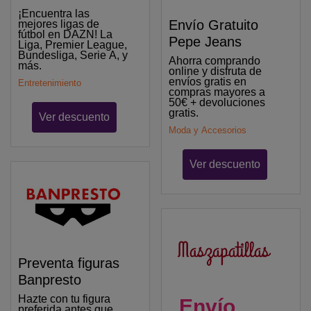
¡Encuentra las
Envío Gratuito
mejores ligas de
fútbol en DAZN! La
Pepe Jeans
Liga, Premier League,
Bundesliga, Serie A, y
Ahorra comprando
más.
online y disfruta de
envíos gratis en
Entretenimiento
compras mayores a
50€ + devoluciones
gratis.
Ver descuento
Moda y Accesorios
Ver descuento
Preventa figuras
Banpresto
Hazte con tu figura
Envío
preferida antes que