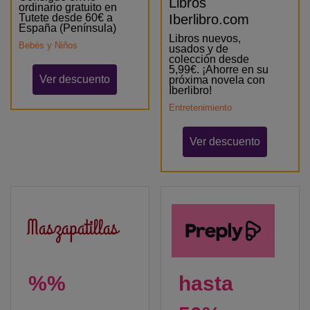
Libros
ordinario gratuito en
Tutete desde 60€ a
Iberlibro.com
España (Península)
Libros nuevos,
Bebés y Niños
usados y de
colección desde
5,99€. ¡Ahorre en su
Ver descuento
próxima novela con
Iberlibro!
Entretenimiento
Ver descuento
%%
hasta