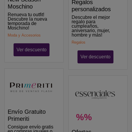
Regalos
Moschino
personalizados
Renueva tu outfit!
Descubre el mejor
Descubre la nueva
regalo para
temporada de
cumpleaños,
Moschino!
aniversario, mujer,
hombre y más!
Moda y Accesorios
Regalos
Ver descuento
Ver descuento
Envío Gratuito
%%
Primeriti
Consigue envío gratis
en compras iguales o
Ofertas