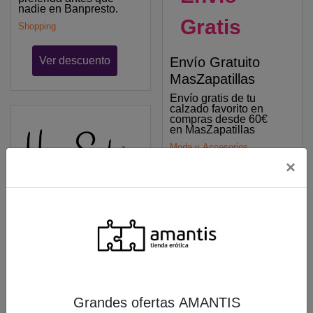
nadie en Banpresto.
Gratis
Shopping
Ver descuento
Envío Gratuito
MasZapatillas
Envío gratis de tu
calzado favorito en
compras desde 60€
en MasZapatillas
Moda y Accesorios
×
Ver descuento
Envío
Gratis
Envío Gratuito
Happy Socks
Grandes ofertas AMANTIS
Obtén envío gratis en