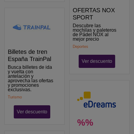
OFERTAS NOX
SPORT
Descubre las
mochilas y paleteros
de Pádel NOX al
mejor precio
Deportes
Billetes de tren
España TrainPal
Ver descuento
Busca billetes de ida
y vuelta con
antelación y
aprovecha las ofertas
y promociones
exclusivas.
Turismo
Ver descuento
%%