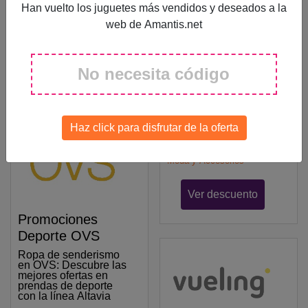
Happy Socks en tus
Envío
Han vuelto los juguetes más vendidos y deseados a la
compras mayores a
45€
web de Amantis.net
gratis
Moda y Accesorios
No necesita código
Ver descuento
Envío gratis
TOUS
Obtén envío estándar
gratuito en todas tus
Haz click para disfrutar de la oferta
compras mayores a
89€ en TOUS
Moda y Accesorios
Ver descuento
Promociones
Deporte OVS
Ropa de senderismo
en OVS: Descubre las
mejores ofertas en
prendas de deporte
con la línea Altavia