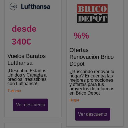
desde
%%
340€
Ofertas
Vuelos Baratos
Renovación Brico
Lufthansa
Depot
¡Descubre Estados
¿Buscando renovar tu
Unidos y Canada a
hogar? Encuentra las
precios irresistibles
mejores promociones
con Lufthansa!
y ofertas para tus
proyectos de reformas
Turismo
en Brico Depot
Hogar
Ver descuento
Ver descuento