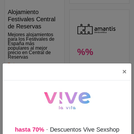
Alojamiento
Festivales Central
de Reservas
Mejores alojamientos
para los Festivales de
España más
populares al mejor
%%
precio en Central de
Reservas
Turismo
Ofertas Amantis
×
Descubre las últimas
Ver descuento
ofertas de AMANTIS y
compra tu juguete
erótico favorito
Shopping
Ver descuento
hasta 70%
· Descuentos Vive Sexshop