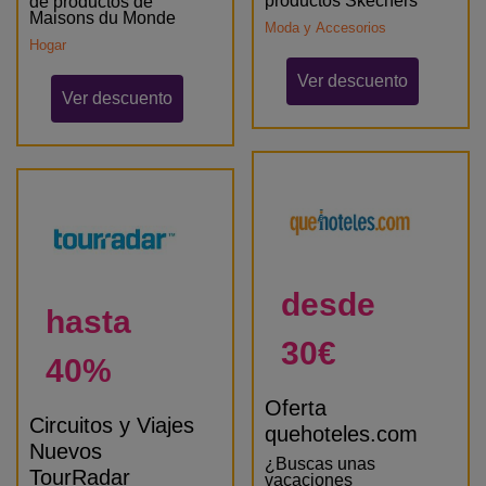
productos Skechers
de productos de
Maisons du Monde
Moda y Accesorios
Hogar
Ver descuento
Ver descuento
desde
hasta
30€
40%
Oferta
Circuitos y Viajes
quehoteles.com
Nuevos
¿Buscas unas
TourRadar
vacaciones