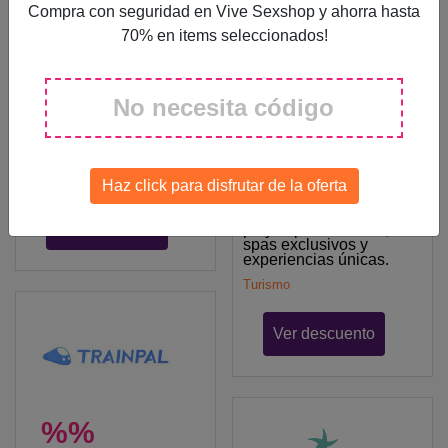
Compra con seguridad en Vive Sexshop y ahorra hasta
%%
70% en items seleccionados!
Ofertas Vuelos
Emirates
No necesita código
Haga que su viaje sea
Descuentos
inolvidable con la
experiencia Emirates
Hoteles Lopesan
Turismo
Aprovecha las ofertas
Haz click para disfrutar de la oferta
de Lopesan Hotel
Group y disfrutade
Ver descuento
playas paradisíacas,
spas exclusivos y
experiencias únicas.
Turismo
Ver descuento
%%