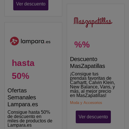
Ver descuento
%%
Descuento
hasta
MasZapatillas
50%
¡Consigue tus
prendas favoritas de
Carhartt, Calvin Klein,
New Balance, Vans, y
Ofertas
más, al mejor precio
en MasZapatillas!
Semanales
Moda y Accesorios
Lampara.es
Consigue hasta 50%
de descuento en
Ver descuento
miles de productos de
Lampara.es