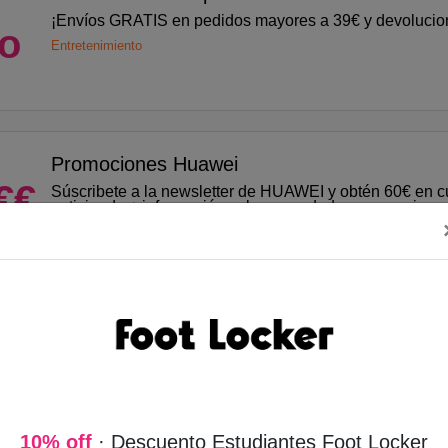
¡Envíos GRATIS en pedidos mayores a 39€ y devolucion
to
Entretenimiento
Promociones Huawei
€€
Súscribete a la newsletter de HUAWEI y obtén 60€ en 
anticipado + información sobre novedades, promociones
especiales.
Electrónica
Ofertas Renovación Brico Depot
%
¿Buscando renovar tu hogar? Encuentra las mejores p
ofertas para tus proyectos de reformas en Brico Depot
Hogar
10% off
· Descuento Estudiantes Foot Locker