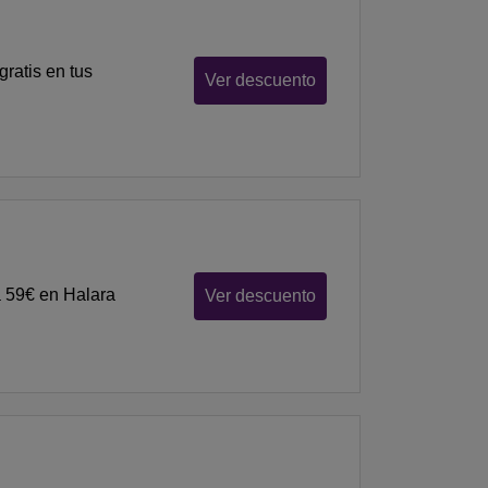
ratis en tus
Ver descuento
a 59€ en Halara
Ver descuento