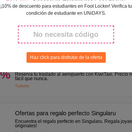
¡10% de descuento para estudiantes en Foot Locker! Verifica tu
condición de estudiante en UNiDAYS.
Descuento MasZapatillas
ff
Suscríbete a la newsletter de MasZapatillas y ¿Quieres
5% de descuento en tu próxima compra? Suscríbete a n
newsletter y consigue un 5% de descuento al momento.
No necesita código
Moda y Accesorios
Haz click para disfrutar de la oferta
Ofertas Traslados KiwiTaxi
%
Reserva tu traslado al aeropuerto con KiwiTaxi. Precio
fácil que nunca.
Turismo
Ofertas para regalo perfecto Singularu
Encuentra el regalo perfecto en Singularu. Regala joyas
originales!