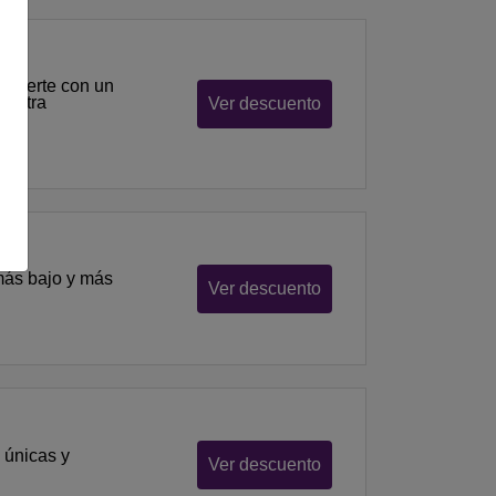
 hacerte con un
uestra
Ver descuento
 más bajo y más
Ver descuento
 únicas y
Ver descuento