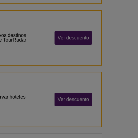
vos destinos
Ver descuento
de TourRadar
var hoteles
Ver descuento