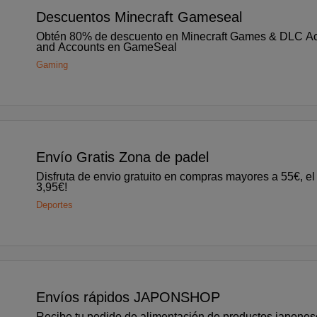
Descuentos Minecraft Gameseal
Obtén 80% de descuento en Minecraft Games & DLC Ac
and Accounts en GameSeal
Gaming
o
Envío Gratis Zona de padel
Disfruta de envio gratuito en compras mayores a 55€, el 
3,95€!
s
Deportes
o
Envíos rápidos JAPONSHOP
Recibe tu pedido de alimentación de productos japone