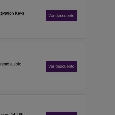
tivation Keys
Ver descuento
resto a solo
Ver descuento
ses en 24-48hs