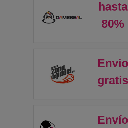
hasta
80%
Envi
grati
Enví