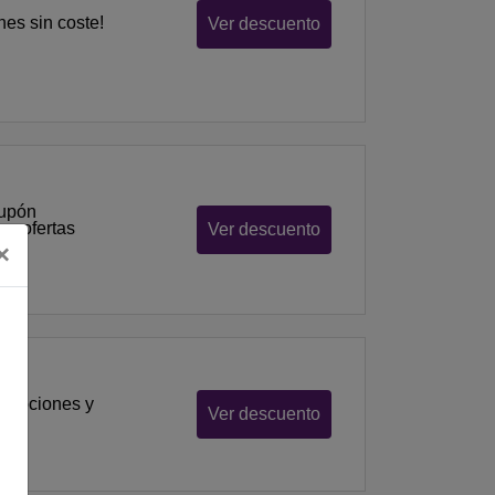
es sin coste!
Ver descuento
cupón
 y ofertas
Ver descuento
×
romociones y
Ver descuento