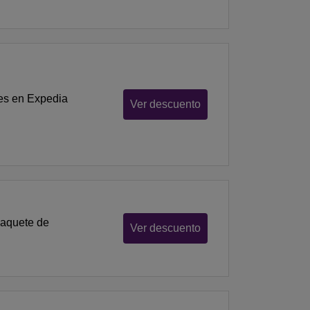
dia
Ver descuento
paquete de
Ver descuento