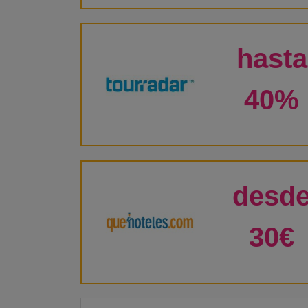
hasta
40%
desd
30€