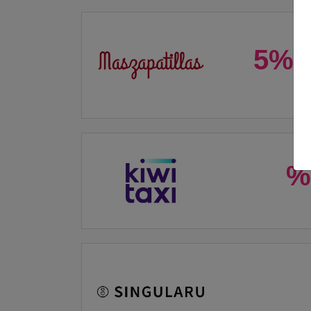
5% o
%