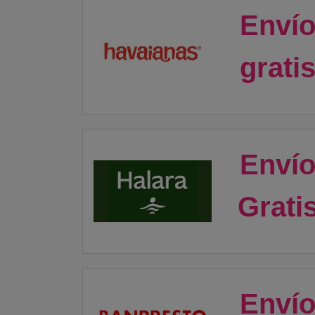
Enví
grati
Enví
Grati
Enví