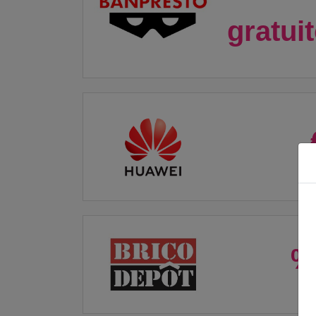
gratui
%