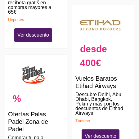
recíbela gratis en
compras mayores a
65€
Deportes
Ver descuento
desde
400€
Vuelos Baratos
Etihad Airways
Descubre Delhi, Abu
%
Dhabi, Bangkok,
Pekin y más con los
descuentos de Eithad
Airways
Ofertas Palas
Padel Zona de
Turismo
Padel
Ver descuento
Comprar tu pala