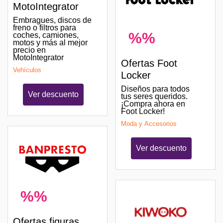
MotoIntegrator
Embragues, discos de
freno o filtros para
%%
coches, camiones,
motos y más al mejor
precio en
MotoIntegrator
Ofertas Foot
Vehículos
Locker
Diseños para todos
Ver descuento
tus seres queridos.
¡Compra ahora en
Foot Locker!
Moda y Accesorios
Ver descuento
%%
Ofertas figuras