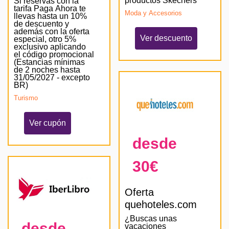
productos Skechers
Si reservas con la
tarifa Paga Ahora te
Moda y Accesorios
llevas hasta un 10%
de descuento y
además con la oferta
Ver descuento
especial, otro 5%
exclusivo aplicando
el código promocional
(Estancias mínimas
de 2 noches hasta
31/05/2027 - excepto
BR)
Turismo
Ver cupón
desde
30€
Oferta
quehoteles.com
¿Buscas unas
desde
vacaciones