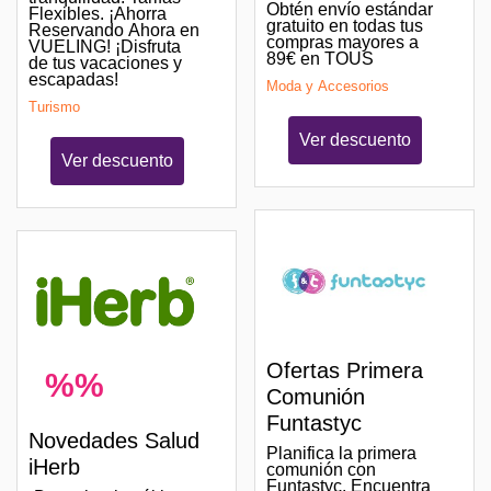
Obtén envío estándar
Flexibles. ¡Ahorra
gratuito en todas tus
Reservando Ahora en
compras mayores a
VUELING! ¡Disfruta
89€ en TOUS
de tus vacaciones y
escapadas!
Moda y Accesorios
Turismo
Ver descuento
Ver descuento
Ofertas Primera
%%
Comunión
Funtastyc
Novedades Salud
Planifica la primera
iHerb
comunión con
Funtastyc. Encuentra