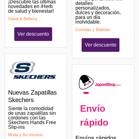
¡Descubre las últimas
detalles
novedades en iHerb
personalizados,
de salud y bienestar!
dulces y decoración,
para un día
Salud & Belleza
inolvidable.
Comidas y Bebidas
Ver descuento
Ver descuento
Nuevas Zapatillas
Skechers
Envío
Siente la comodidad
de unas zapatillas sin
cordones con las
rápido
Skechers Hands Free
Slip-ins
Moda y Accesorios
Envíos rápidos