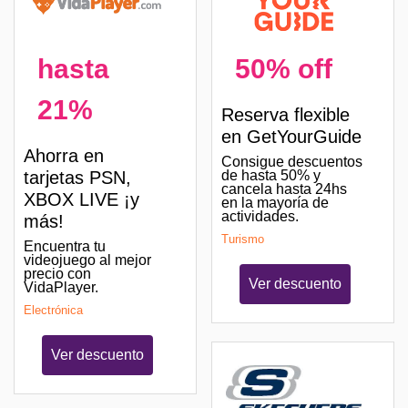
hasta
50% off
21%
Reserva flexible
en GetYourGuide
Ahorra en
Consigue descuentos
tarjetas PSN,
de hasta 50% y
cancela hasta 24hs
XBOX LIVE ¡y
en la mayoría de
actividades.
más!
Turismo
Encuentra tu
videojuego al mejor
precio con
Ver descuento
VidaPlayer.
Electrónica
Ver descuento