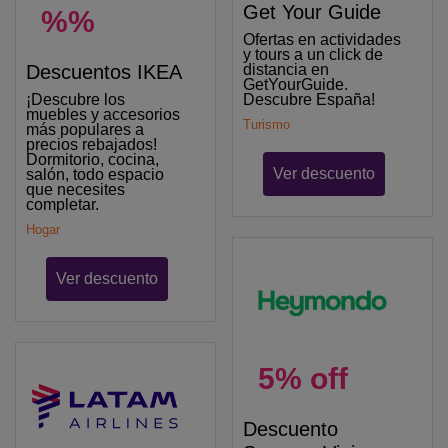
Get Your Guide
%%
Ofertas en actividades
y tours a un click de
Descuentos IKEA
distancia en
GetYourGuide.
¡Descubre los
Descubre España!
muebles y accesorios
Turismo
más populares a
precios rebajados!
Dormitorio, cocina,
Ver descuento
salón, todo espacio
que necesites
completar.
Hogar
Ver descuento
5% off
Descuento