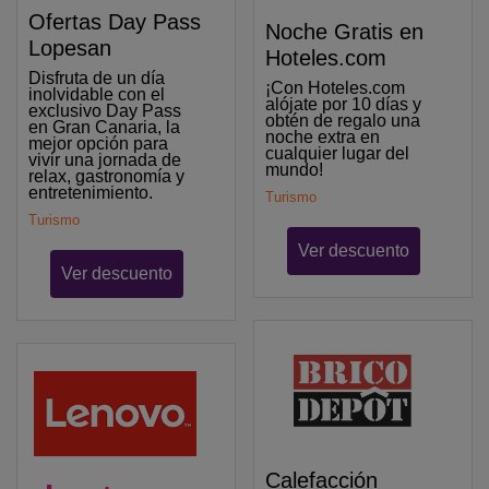
Ofertas Day Pass
Noche Gratis en
Lopesan
Hoteles.com
Disfruta de un día
¡Con Hoteles.com
inolvidable con el
alójate por 10 días y
exclusivo Day Pass
obtén de regalo una
en Gran Canaria, la
noche extra en
mejor opción para
cualquier lugar del
vivir una jornada de
mundo!
relax, gastronomía y
entretenimiento.
Turismo
Turismo
Ver descuento
Ver descuento
Calefacción