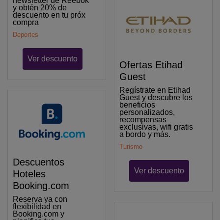
newsletter de Reebok
y obtén 20% de
descuento en tu próx
compra
Deportes
Ver descuento
Ofertas Etihad
Guest
Regístrate en Etihad
Guest y descubre los
beneficios
personalizados,
recompensas
exclusivas, wifi gratis
a bordo y más.
Turismo
Descuentos
Ver descuento
Hoteles
Booking.com
Reserva ya con
flexibilidad en
Booking.com y