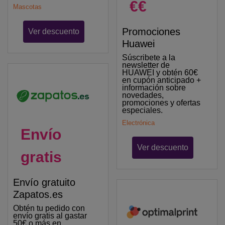
€€
Mascotas
Promociones
Ver descuento
Huawei
Súscribete a la
newsletter de
HUAWEI y obtén 60€
en cupón anticipado +
información sobre
novedades,
promociones y ofertas
especiales.
Electrónica
Envío
Ver descuento
gratis
Envío gratuito
Zapatos.es
Obtén tu pedido con
envío gratis al gastar
50€ o más en