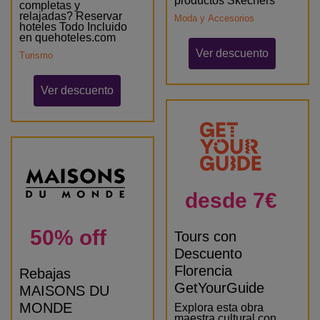
productos Skechers
completas y
relajadas? Reservar
Moda y Accesorios
hoteles Todo Incluido
en quehoteles.com
Ver descuento
Turismo
Ver descuento
desde 7€
50% off
Tours con
Descuento
Florencia
Rebajas
GetYourGuide
MAISONS DU
MONDE
Explora esta obra
maestra cultural con