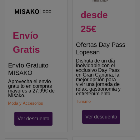
desde
25€
Envío
Ofertas Day Pass
Gratis
Lopesan
Disfruta de un día
Envío Gratuito
inolvidable con el
exclusivo Day Pass
MISAKO
en Gran Canaria, la
mejor opción para
Aprovecha el envío
vivir una jornada de
gratuito en compras
relax, gastronomía y
mayores a 27,99€ de
entretenimiento.
Misako.
Turismo
Moda y Accesorios
Ver descuento
Ver descuento