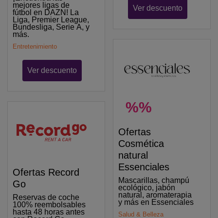
mejores ligas de
Ver descuento
fútbol en DAZN! La
Liga, Premier League,
Bundesliga, Serie A, y
más.
Entretenimiento
Ver descuento
%%
Ofertas
Cosmética
natural
Essenciales
Ofertas Record
Mascarillas, champú
Go
ecológico, jabón
natural, aromaterapia
Reservas de coche
y más en Essenciales
100% reembolsables
hasta 48 horas antes
Salud & Belleza