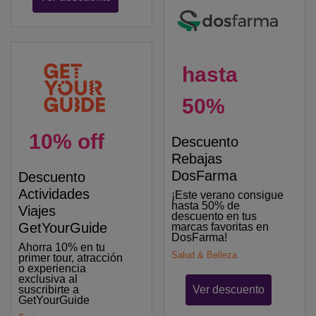
hasta
50%
10% off
Descuento
Rebajas
DosFarma
Descuento
Actividades
¡Este verano consigue
hasta 50% de
Viajes
descuento en tus
GetYourGuide
marcas favoritas en
DosFarma!
Ahorra 10% en tu
Salud & Belleza
primer tour, atracción
o experiencia
exclusiva al
Ver descuento
suscribirte a
GetYourGuide